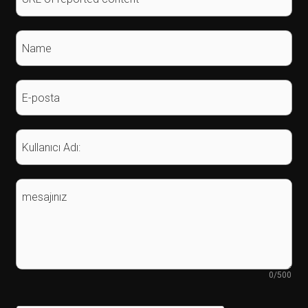
Name
E-posta
Kullanıcı Adı:
mesajınız
0
/500